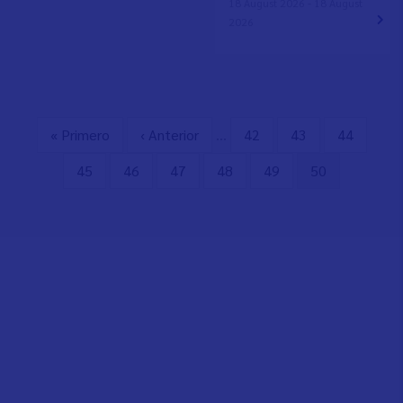
18 August 2026 - 18 August
2026
Erste
« Primero
Vorherige
‹ Anterior
…
Seite
42
Seite
43
Seite
44
Seitennummerierung
Seite
Seite
Seite
45
Seite
46
Seite
47
Seite
48
Seite
49
Aktuelle
50
Seite