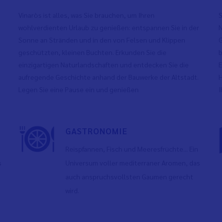
Vinaròs ist alles, was Sie brauchen, um Ihren
S
wohlverdienten Urlaub zu genießen: entspannen Sie in der
N
Sonne an Stränden und in den von Felsen und Klippen
G
geschützten, kleinen Buchten. Erkunden Sie die
b
einzigartigen Naturlandschaften und entdecken Sie die
E
aufregende Geschichte anhand der Bauwerke der Altstadt.
H
Legen Sie eine Pause ein und genießen
I
GASTRONOMIE
Reispfannen, Fisch und Meeresfrüchte... Ein
s
Universum voller mediterraner Aromen, das
auch anspruchsvollsten Gaumen gerecht
wird.