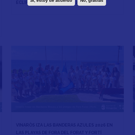
Sí, estoy de acuerdo
No, gracias
ECLIPSE SOLAR VINARÒS 2026
VINARÒS IZA LAS BANDERAS AZULES 2026 EN
LAS PLAYAS DE FORA DEL FORAT Y FORTÍ