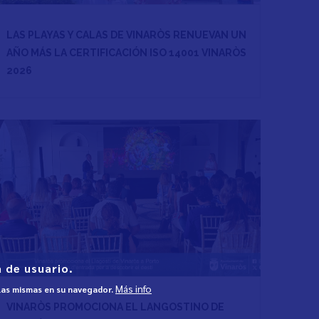
LAS PLAYAS Y CALAS DE VINARÒS RENUEVAN UN
AÑO MÁS LA CERTIFICACIÓN ISO 14001 VINARÒS
2026
 de usuario.
Más info
 las mismas en su navegador.
VINARÒS PROMOCIONA EL LANGOSTINO DE