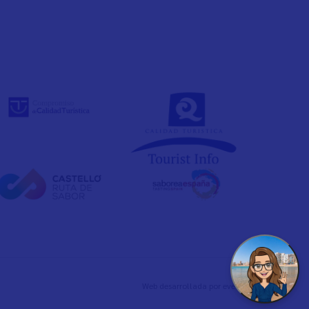
Web desarrollada por
evelb