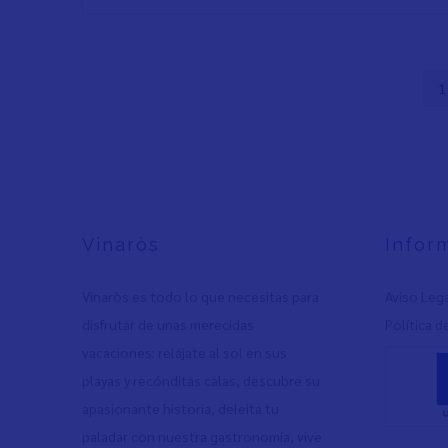
P
1
Paginación
a
Vinaròs
Infor
Vinaròs es todo lo que necesitas para
Aviso Leg
disfrutar de unas merecidas
Política d
vacaciones: relájate al sol en sus
playas y recónditas calas, descubre su
apasionante historia, deleita tu
paladar con nuestra gastronomía, vive