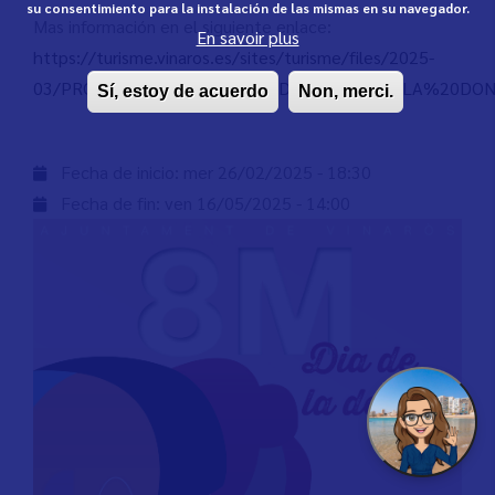
su consentimiento para la instalación de las mismas en su navegador.
Mas información en el siguiente enlace:
En savoir plus
https://turisme.vinaros.es/sites/turisme/files/2025-
03/PROGRAMACI%C3%93%20DIA%20DE%20LA%20DON
Sí, estoy de acuerdo
Non, merci.
Fecha de inicio:
mer 26/02/2025 - 18:30
Fecha de fin:
ven 16/05/2025 - 14:00