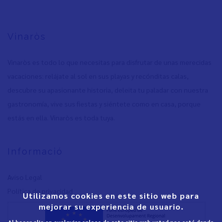
Vinaròs
Vinaròs es todo lo que necesitas para disfrutar de unas merecidas
vacaciones: relájate al sol en sus playas y recónditas calas,
descubre su apasionante historia, deleita tu paladar con nuestra
gastronomía, vive sus fiestas y siéntete como en casa, porque
estás en ella. Vinaròs es toda tuya.
Informació
Aviso Legal
Política de privacidad
Utilizamos cookies en este sitio web para
mejorar su experiencia de usuario.
Al hacer clic en cualquier enlace de este sitio web usted nos está dando