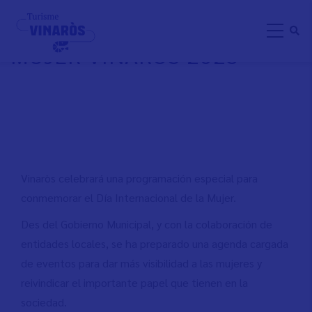
Pasar
8 DE MARZO: DÍA DE LA
al
MUJER VINARÒS 2025
contenido
principal
Vinaròs celebrará una programación especial para
conmemorar el Día Internacional de la Mujer.
Des del Gobierno Municipal, y con la colaboración de
entidades locales, se ha preparado una agenda cargada
de eventos para dar más visibilidad a las mujeres y
reivindicar el importante papel que tienen en la
sociedad.