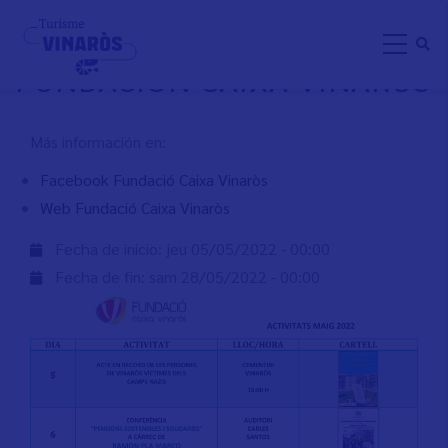
Aller
ACTIVIDADES MAYO
au
FUNDACIÓN CAIXA VINARÒS
contenu
principal
Más información en:
Facebook Fundació Caixa Vinaròs
Web Fundació Caixa Vinaròs
Fecha de inicio:
jeu 05/05/2022 - 00:00
Fecha de fin:
sam 28/05/2022 - 00:00