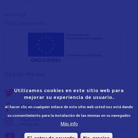
Aviso Legal
Política de privacidad
Social media
Utilizamos cookies en este sitio web para
Síguenos en:
Twitter
mejorar su experiencia de usuario.
Síguenos en:
Al hacer clic en cualquier enlace de este sitio web usted nos está dando
Facebook
su consentimiento para la instalación de las mismas en su navegador.
Síguenos en:
Más info
Instagram
Síguenos en: