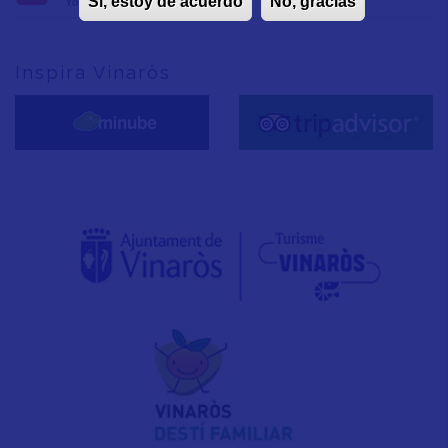
Sí, estoy de acuerdo
No, gracias
YouTube
Inspira Vinaròs