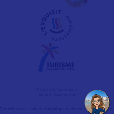
© Web Oficial Turisme Vinaròs
Web desarrollada por
evelb
The website encountered an unexpected error. Please try again