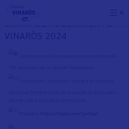
Aller
783 ANIVERSARIO DE LA
au
CARTA DE POBLAMIENTO
contenu
principal
VINARÒS 2024
Cultura presenta la programación con motivo del
783 aniversario de la Carta de Poblamiento
Exposiciones, conciertos, charlas y actuaciones
folclóricas formarán parte de la agenda de actos para
difundir y dar a conocer la historia local
Programa:
https://tinyurl.com/2yxt2aj7