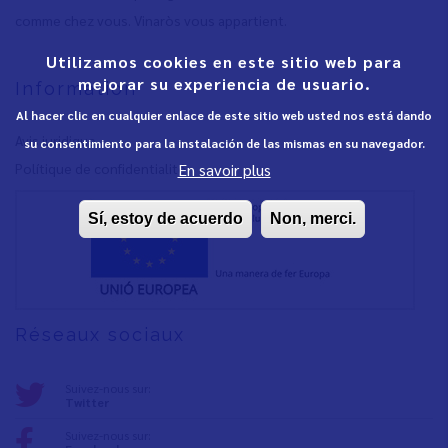
comme chez vous. Vinaròs vous appartient.
Utilizamos cookies en este sitio web para
mejorar su experiencia de usuario.
Information
Al hacer clic en cualquier enlace de este sitio web usted nos está dando
Avis juridique
su consentimiento para la instalación de las mismas en su navegador.
Polítique de confidentialité
En savoir plus
Sí, estoy de acuerdo
Non, merci.
Réseaux sociaux
Suivez-nous sur:
Twitter
Suivez-nous sur: