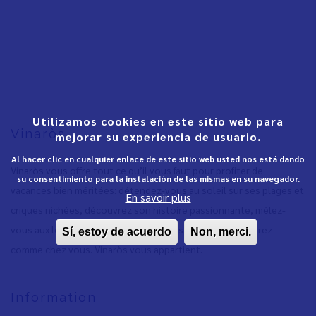
Utilizamos cookies en este sitio web para
Vinaròs
mejorar su experiencia de usuario.
Al hacer clic en cualquier enlace de este sitio web usted nos está dando
Vinaròs vous offre tout ce qu’il vous faut pour profiter de
su consentimiento para la instalación de las mismas en su navegador.
vacances bien méritées: détendez-vous au soleil sur ses plages et
En savoir plus
criques nichées, découvrez son histoire passionnante, mêlez-
vous aux locaux et partagez leurs fêtes. Vous vous sentirez
Sí, estoy de acuerdo
Non, merci.
comme chez vous. Vinaròs vous appartient.
Information