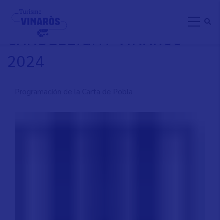
Aller
CONCIERTO DE PIANO
au
CANDLELIGHT VINARÒS
contenu
principal
2024
Programación de la Carta de Pobla