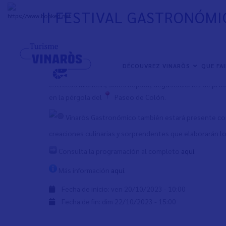
Aller
II FESTIVAL GASTRONÓMI
au
+
33°
C
contenu
principal
Vinaròs acogerá del 20 al 22 de octubre el segund
NAVEGACIÓN
DÉCOUVREZ VINARÒS
QUE FA
La Diputación es la encargada de organizar esta impo
PRINCIPAL
estrellas Michelin, soles Repsol, degustaciones de pr
en la pérgola del
Paseo de Colón.
Vinaròs Gastronómico también estará presente con
creaciones culinarias y sorprendentes que elaborarán lo
Consulta la programación al completo
aquí
.
Más información
aquí
.
Fecha de inicio:
ven 20/10/2023 - 10:00
Fecha de fin:
dim 22/10/2023 - 15:00