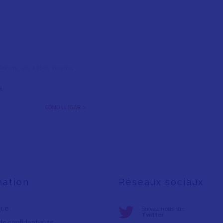
l Colom, s/n, 12500 Vinaròs,
t
CÓMO LLEGAR >
mation
Réseaux sociaux
ique
Suivez-nous sur:
Twitter
de confidentialité