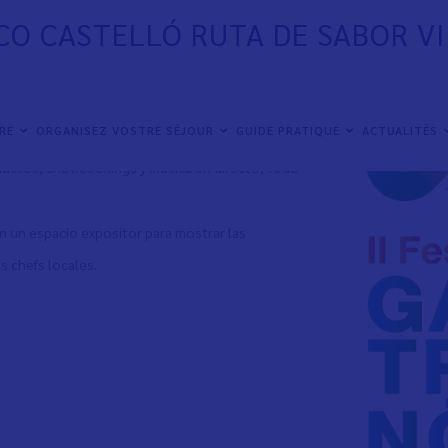
CO CASTELLÓ RUTA DE SABOR V
o Festival Gastronómico Castelló Ruta de Sabor.
IRE
ORGANISEZ VOSTRE SÉJOUR
GUIDE PRATIQUE
ACTUALITÉS
rtante cita
gastronómica que contará con
oductos, showcookings y música en directo, todo
 un espacio expositor para mostrar las
s chefs locales.