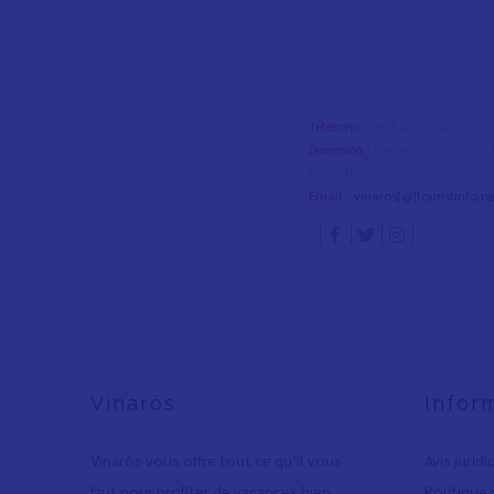
Teléfono
- 964 453 334
Dirección
- Passeig de Cristòfo
Castelló
Email
-
vinaros[@]touristinfo.ne
Vinaròs
Infor
Vinaròs vous offre tout ce qu’il vous
Avis jurid
faut pour profiter de vacances bien
Polítique 