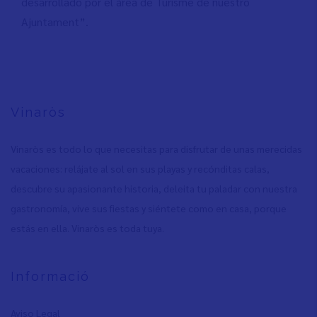
desarrollado por el área de Turisme de nuestro
Ajuntament”.
Vinaròs
Vinaròs es todo lo que necesitas para disfrutar de unas merecidas
vacaciones: relájate al sol en sus playas y recónditas calas,
descubre su apasionante historia, deleita tu paladar con nuestra
gastronomía, vive sus fiestas y siéntete como en casa, porque
estás en ella. Vinaròs es toda tuya.
Informació
Aviso Legal