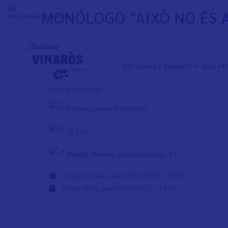
Aller
MONÓLOGO "AIXÒ NO ÉS 
au
+
32°
C
contenu
principal
Programación Igual-Ment
NAVEGACIÓN
DÉCOUVREZ VINARÒS
QUE FA
Monólogo "Això no és Amor" a cargo de la educador
PRINCIPAL
Marina Marroquí.
Mañana jueves 9 de marzo
19.30h
Vinalab Vinaròs
, calle de Galícia, 12
Fecha de inicio:
jeu 09/03/2023 - 19:30
Fecha de fin:
jeu 09/03/2023 - 19:30