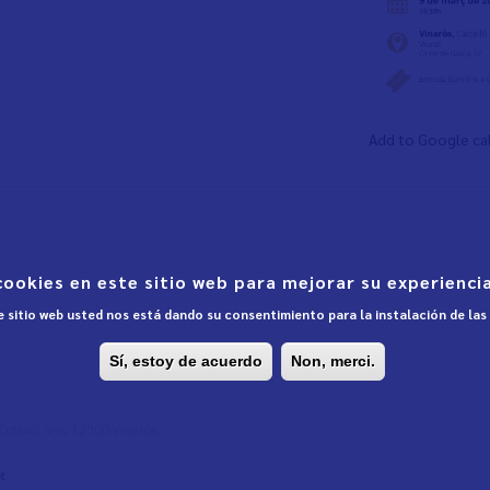
Add to Google ca
cookies en este sitio web para mejorar su experiencia
te sitio web usted nos está dando su consentimiento para la instalación de la
Sí, estoy de acuerdo
Non, merci.
l Colom, s/n, 12500 Vinaròs,
t