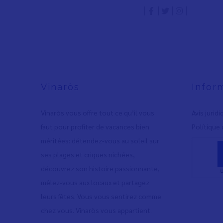
Vinaròs
Infor
Vinaròs vous offre tout ce qu’il vous
Avis jurid
faut pour profiter de vacances bien
Polítique 
méritées: détendez-vous au soleil sur
ses plages et criques nichées,
découvrez son histoire passionnante,
mêlez-vous aux locaux et partagez
leurs fêtes. Vous vous sentirez comme
chez vous. Vinaròs vous appartient.