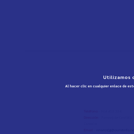
Utilizamos 
Al hacer clic en cualquier enlace de es
Teléfono
- 964 453 334
Dirección
- Passeig de Cristòfo
Castelló
Email
-
vinaros[@]touristinfo.ne