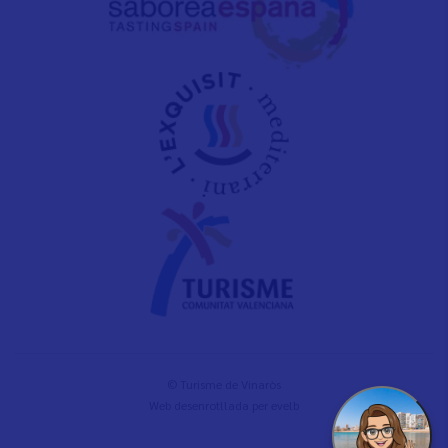
© Turisme de Vinaròs
Web desenrotllada per
evelb