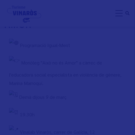
Skip
MONÒLEG "AIXÒ NO ÉS
to
AMOR"
main
content
Programació Igual-Ment
Monòleg "Això no és Amor" a càrrec de
l'educadora social especialista en violència de gènere,
Marina Marroquí.
Demà dijous 9 de març
19.30h
Vinalab Vinaròs, carrer de Galícia, 12