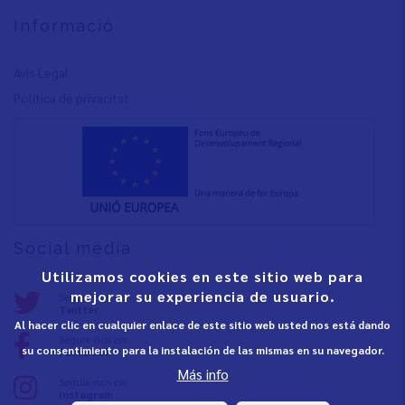
Informació
Avís Legal
Política de privacita
t
Social media
Utilizamos cookies en este sitio web para
mejorar su experiencia de usuario.
Seguix-nos en:
Twitter
Al hacer clic en cualquier enlace de este sitio web usted nos está dando
Seguix-nos en:
su consentimiento para la instalación de las mismas en su navegador.
Facebook
Más info
Seguix-nos en:
Instagram