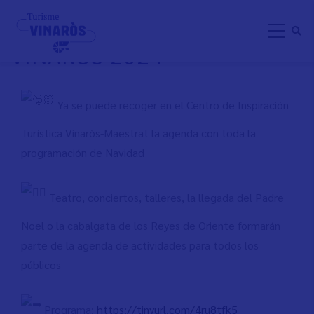
Aller
PROGRAMACIÓN NAVIDAD
au
VINARÒS 2024
contenu
principal
Ya se puede recoger en el Centro de Inspiración
Turística Vinaròs-Maestrat la agenda con toda la
programación de Navidad
Teatro, conciertos, talleres, la llegada del Padre
Noel o la cabalgata de los Reyes de Oriente formarán
parte de la agenda de actividades para todos los
públicos
Programa:
https://tinyurl.com/4ru8tfk5