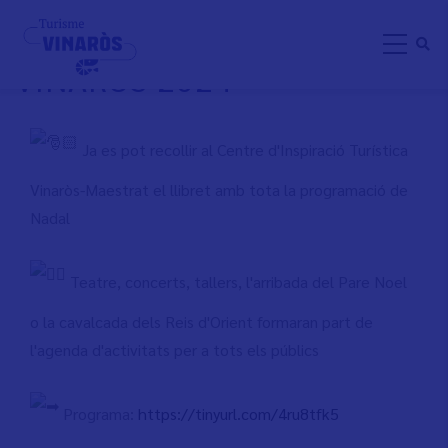
Skip
PROGRAMACIÓ NADAL
to
VINARÒS 2024
main
content
Ja es pot recollir al Centre d'Inspiració Turística
Vinaròs-Maestrat el llibret amb tota la programació de
Nadal
Teatre, concerts, tallers, l'arribada del Pare Noel
o la cavalcada dels Reis d'Orient formaran part de
l'agenda d'activitats per a tots els públics
Programa:
https://tinyurl.com/4ru8tfk5