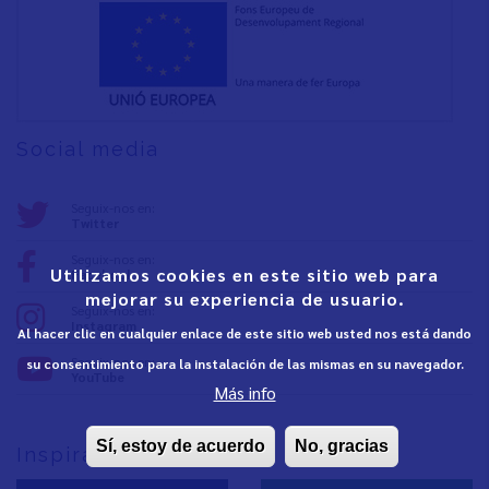
Social media
Seguix-nos en:
Twitter
Seguix-nos en:
Utilizamos cookies en este sitio web para
Facebook
mejorar su experiencia de usuario.
Seguix-nos en:
Instagram
Al hacer clic en cualquier enlace de este sitio web usted nos está dando
Seguix-nos en:
su consentimiento para la instalación de las mismas en su navegador.
YouTube
Más info
Sí, estoy de acuerdo
No, gracias
Inspira Vinaròs