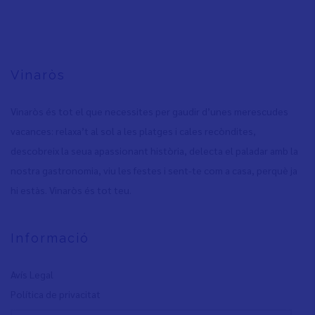
Vinaròs
Vinaròs és tot el que necessites per gaudir d’unes merescudes
vacances: relaxa’t al sol a les platges i cales recòndites,
descobreix la seua apassionant història, delecta el paladar amb la
nostra gastronomia, viu les festes i sent-te com a casa, perquè ja
hi estàs. Vinaròs és tot teu.
Informació
Avís Legal
Política de privacita
t