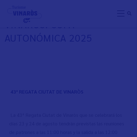
Aller
REGATA CIUTAT DE
au
VINARÒS. COPA
contenu
principal
AUTONÓMICA 2025
43ª REGATA CIUTAT DE VINARÒS
La 43ª Regata Ciutat de Vinaròs que se celebrará los
días 23 y 24 de agosto tendrán previstas las reuniones
de patrones a las 11:00 horas y la salida a las 12:00