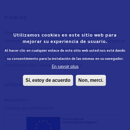
Vinaròs
Vinaròs vous offre tout ce qu’il vous faut pour profiter de
Utilizamos cookies en este sitio web para
vacances bien méritées: détendez-vous au soleil sur ses plages et
mejorar su experiencia de usuario.
criques nichées, découvrez son histoire passionnante, mêlez-
Al hacer clic en cualquier enlace de este sitio web usted nos está dando
vous aux locaux et partagez leurs fêtes. Vous vous sentirez
su consentimiento para la instalación de las mismas en su navegador.
comme chez vous. Vinaròs vous appartient.
En savoir plus
Sí, estoy de acuerdo
Non, merci.
Information
Avis juridique
Polítique de confidentialité