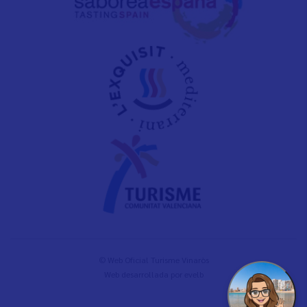
© Web Oficial Turisme Vinaròs
Web desarrollada por
evelb