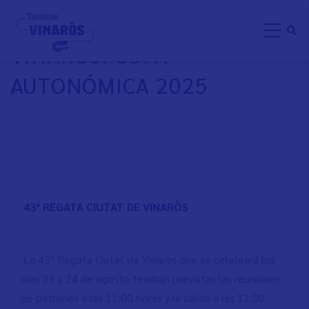
Pasar
REGATA CIUTAT DE
al
VINARÒS. COPA
contenido
principal
AUTONÓMICA 2025
43ª REGATA CIUTAT DE VINARÒS
La 43ª Regata Ciutat de Vinaròs que se celebrará los
días 23 y 24 de agosto tendrán previstas las reuniones
de patrones a las 11:00 horas y la salida a las 12:00