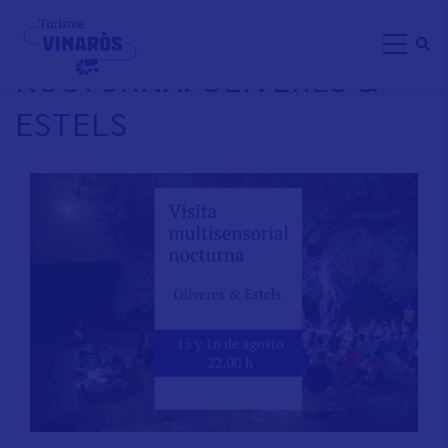
Aller
VISITA MULTISENSORIAL
au
NOCTURNA: OLIVERES &
contenu
principal
ESTELS