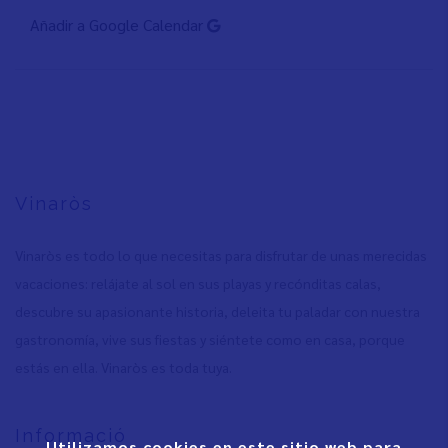
Añadir a Google Calendar
Vinaròs
Vinaròs es todo lo que necesitas para disfrutar de unas merecidas
vacaciones: relájate al sol en sus playas y recónditas calas,
descubre su apasionante historia, deleita tu paladar con nuestra
gastronomía, vive sus fiestas y siéntete como en casa, porque
estás en ella. Vinaròs es toda tuya.
Informació
Utilizamos cookies en este sitio web para