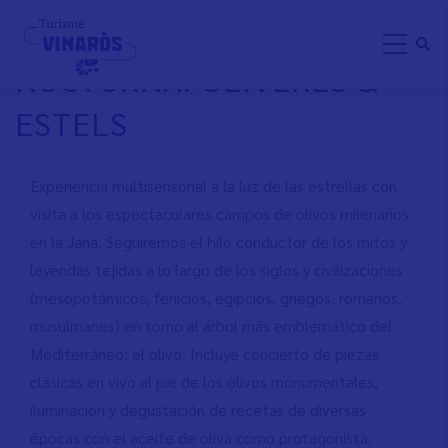
Pasar
VISITA MULTISENSORIAL
al
NOCTURNA: OLIVERES &
contenido
principal
ESTELS
Experiencia multisensorial a la luz de las estrellas con
visita a los espectaculares campos de olivos milenarios
en la Jana. Seguiremos el hilo conductor de los mitos y
leyendas tejidas a lo largo de los siglos y civilizaciones
(mesopotámicos, fenicios, egipcios, griegos, romanos,
musulmanes) en torno al árbol más emblemático del
Mediterráneo: el olivo. Incluye concierto de piezas
clásicas en vivo al pie de los olivos monumentales,
iluminación y degustación de recetas de diversas
épocas con el aceite de oliva como protagonista.