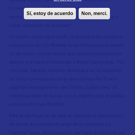
Escénicas, para disfrutar del talento de nuestros
Sí, estoy de acuerdo
Non, merci.
vecinos y vecinas, al mismo tiempo que se impulsa el
tejido asociativo de la ciudad”.
En cuanto a la programación, la alcaldesa destacaba la
celebración del Día Mundial de la Poesía para el sábado
21 de marzo, con un recital que contará con música en
directo y se hará un homenaje a Manel García Grau. Por
otro lado, Miralles también destacaba las actuaciones
de teatro profesional con la obra cómica
Per fi me’n
vaig!
del excomponente del Tricicle, Carles Sans. Un
monólogo lleno de humor con el objetivo que el público
pase un rato muy divertido.
Para el domingo 26 de abril se ofrecerá el espectáculo
de danza
Así se baila el tango
de la compañía La
Porteña Tango, una propuesta que hará un recorrido por