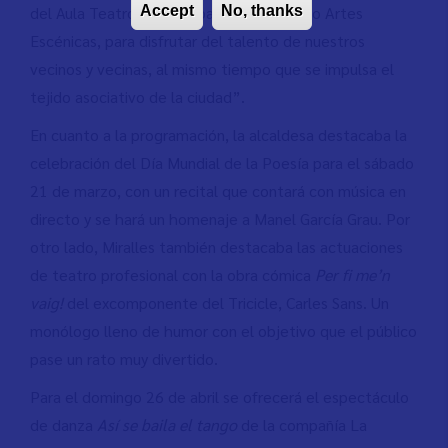
del Aula Teatro y la compañía Puro Teatro Artes
Accept
No, thanks
Escénicas, para disfrutar del talento de nuestros
vecinos y vecinas, al mismo tiempo que se impulsa el
tejido asociativo de la ciudad”.
En cuanto a la programación, la alcaldesa destacaba la
celebración del Día Mundial de la Poesía para el sábado
21 de marzo, con un recital que contará con música en
directo y se hará un homenaje a Manel García Grau. Por
otro lado, Miralles también destacaba las actuaciones
de teatro profesional con la obra cómica
Per fi me’n
vaig!
del excomponente del Tricicle, Carles Sans. Un
monólogo lleno de humor con el objetivo que el público
pase un rato muy divertido.
Para el domingo 26 de abril se ofrecerá el espectáculo
de danza
Así se baila el tango
de la compañía La