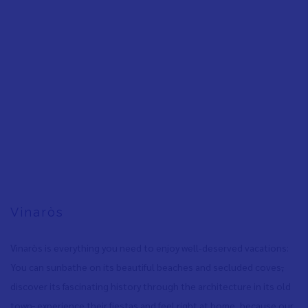
Vinaròs
Vinaròs is everything you need to enjoy well-deserved vacations:
You can sunbathe on its beautiful beaches and secluded coves
,
discover its fascinating history through the architecture in its old
town
,
experience their fiestas and feel right at home, because our