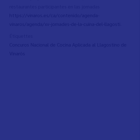
restaurantes participantes en las jornadas
https://vinaros.es/ca/contenido/agenda-
vinaros/agenda/xv-jornades-de-la-cuina-del-llagosti
.
Étiquettes
Concuros Nacional de Cocina Aplicada al Llagostino de
Vinaròs