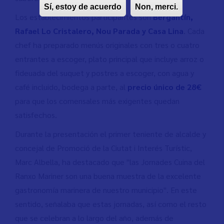
Sí, estoy de acuerdo
Non, merci.
Los establecimientos participantes son
Bergantín,
Rafael Lo Cristalero, Nou Parada y Casa Lina
. Cada
chef ha preparado menús originales con tres o cuatro
entrantes a escoger, plato principal que incluye arroz o
fideuada del suquet y postres a escoger, con agua y
café incluido, bodega a parte, al
precio único de 28€
para que los comensales más exigentes quedan
satisfechos.
Durante la presentación el primer teniente de alcalde y
concejal de Promoció de la Ciutat i Interés Turístic,
Marc Albella, ha destacado que "las Jornades Cuina del
Ranxo Mariner son una buena muestra de la excelente
gastronomía marinera de nuestro municipio". En este
sentido, señalaba que estas jornadas, así como el resto
que se celebran a lo largo del año, además de