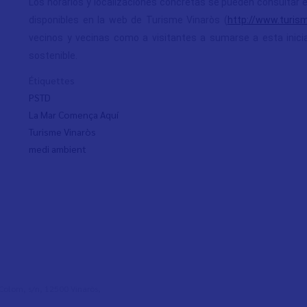
Los horarios y localizaciones concretas se pueden consultar e
disponibles en la web de Turisme Vinaròs (
http://www.turism
vecinos y vecinas como a visitantes a sumarse a esta ini
sostenible.
Étiquettes
PSTD
La Mar Comença Aquí
Turisme Vinaròs
medi ambient
l Colom, s/n, 12500 Vinaròs,