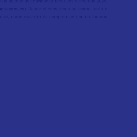
n la agenda de actividades turísticas del verano 2025,
e.vinaros.es
). Desde el consistorio se anima tanto a
ciativa, como muestra de compromiso con un turismo