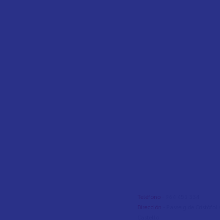
Teléfono
- 964 453 334
Dirección
- Passeig de Cristòfo
Castelló