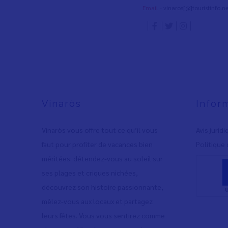
Email
-
vinaros[@]touristinfo.ne
Vinaròs
Infor
Vinaròs vous offre tout ce qu’il vous
Avis jurid
faut pour profiter de vacances bien
Polítique 
méritées: détendez-vous au soleil sur
ses plages et criques nichées,
découvrez son histoire passionnante,
mêlez-vous aux locaux et partagez
leurs fêtes. Vous vous sentirez comme