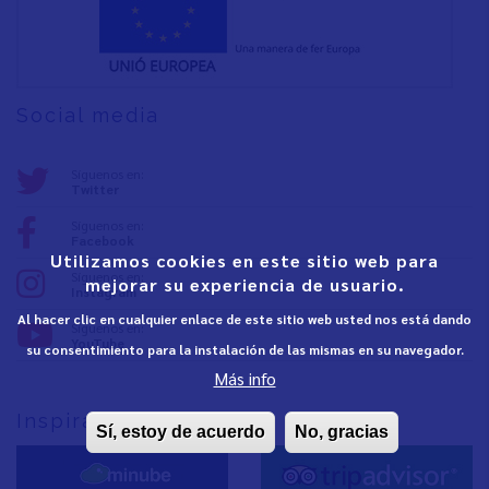
Social media
Síguenos en:
Twitter
Síguenos en:
Facebook
Utilizamos cookies en este sitio web para
Síguenos en:
mejorar su experiencia de usuario.
Instagram
Al hacer clic en cualquier enlace de este sitio web usted nos está dando
Síguenos en:
YouTube
su consentimiento para la instalación de las mismas en su navegador.
Más info
Inspira Vinaròs
Sí, estoy de acuerdo
No, gracias