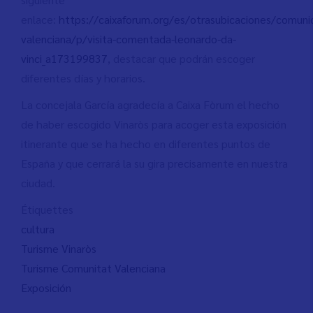
enlace:
https://caixaforum.org/es/otrasubicaciones/comuni
valenciana/p/visita-comentada-leonardo-da-
vinci_a173199837
, destacar que podrán escoger
diferentes días y horarios.
La concejala García agradecía a Caixa Fòrum el hecho
de haber escogido Vinaròs para acoger esta exposición
itinerante que se ha hecho en diferentes puntos de
España y que cerrará la su gira precisamente en nuestra
ciudad.
Étiquettes
cultura
Turisme Vinaròs
Turisme Comunitat Valenciana
Exposición