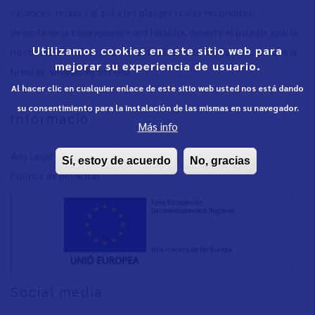
vacances: relaxa’t al sol a les platges i cales recòndites,
descobreix la seua apassionant història, delecta el paladar amb la
Utilizamos cookies en este sitio web para
nostra gastronomia, viu les festes i sent-te com a casa, perquè ja
mejorar su experiencia de usuario.
hi estàs. Vinaròs és tot teu.
Al hacer clic en cualquier enlace de este sitio web usted nos está dando
su consentimiento para la instalación de las mismas en su navegador.
Informació
Más info
Avís Legal
Sí, estoy de acuerdo
No, gracias
Política de privacita
t
Social media