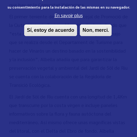
que hay en la Comunitat Valenciana.
su consentimiento para la instalación de las mismas en su navegador.
En savoir plus
El primer teniente de alcalde y concejal de Promoció de
la Ciutat i Interés Turístic, Marc Albella, ha indicado que
Sí, estoy de acuerdo
Non, merci.
“esta distinción es una muestra más del gran trabajo
que se realiza desde el Departament de Turisme para
hacer de Vinaròs un destino basado en la sostenibilidad
y la inclusión”. Albella añadía que para garantizar la
preservación vegetal y ambiental del Jardí de Sòl de Riu
se cuenta con la colaboración de la Regidoria de
Transició Ecològica.
El Jardí de Sòl de Riu cuenta con una longitud de 1,4Km
que transcurre por la costa virgen e incluye paneles
informativos sobre la flora y fauna autóctona del
mediterráneo. Así mismo ofrece unas magníficas vistas
del litoral, con el Delta del Ebro de fondo. Albella