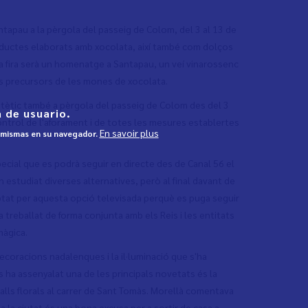
antapau a la pèrgola del passeig de Colom, del 3 al 13 de
oductes elaborats amb xocolata, així també com dolços
ta fira serà un homenatge a Santapau, un veí vinarossenc
als precursors de les mones de xocolata.
sintètic també a pèrgola del passeig de Colom des del 3
 de usuario.
ontrol de l'aforament i de totes les mesures establertes
En savoir plus
s mismas en su navegador.
special que es podrà seguir en directe des de Canal 56 el
n estudiat diverses alternatives, però al final davant de
optat per aquesta opció televisada perquè es puga seguir
 treballat de forma conjunta amb els Reis i les entitats
màgica.
decoracions nadalenques i la il·luminació que s'ha
ns ha assenyalat una de les principals novetats és la
talls florals al carrer de Sant Tomàs. Morellà comentava
a la ciutat és una bona excusa per a sortir de casa a