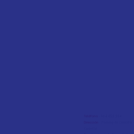
Teléfono
- 964 453 334
Dirección
- Passeig de Cristòfo
Castelló