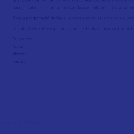
passejar, al mateix que també s'ajuda a dinamitzar l'activitat comer
Tota la programació de Nadal la poden consultar a través del web d
Des del Govern Municipal desitgen a tots els veïns unes bones 
Étiquettes
Nadal
Vinaròs
Festes
l Colom, s/n, 12500 Vinaròs,