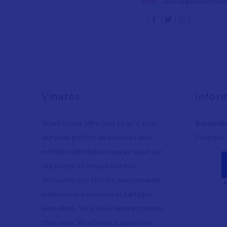
Email
-
vinaros[@]touristinfo.ne
Vinaròs
Infor
Vinaròs vous offre tout ce qu’il vous
Avis jurid
faut pour profiter de vacances bien
Polítique 
méritées: détendez-vous au soleil sur
ses plages et criques nichées,
découvrez son histoire passionnante,
mêlez-vous aux locaux et partagez
leurs fêtes. Vous vous sentirez comme
chez vous. Vinaròs vous appartient.