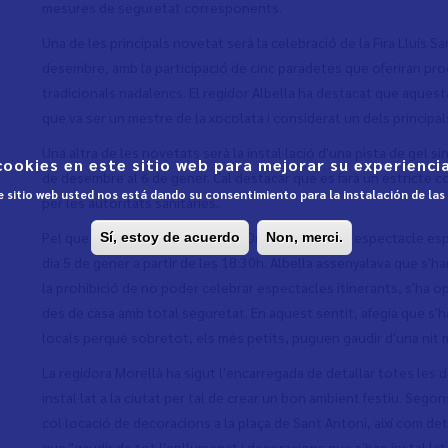
mesures de seguretat corresponents.
Una de les principals novetat serà la celebració de la Fira Lluís S
desembre, amb la participació de cinc paradetes que oferiran pr
tradicionals nadalencs. El regidor Albella ha destacat que aques
que va ser un mestre de la xocolata i considerat un dels princip
Una altra de les novetats serà la instal·lació d'una pista de gel 
cookies en este sitio web para mejorar su experiencia
de desembre al 6 de gener. Cal destacar que es farà un estricte c
te sitio web usted nos está dando su consentimiento para la instalación de la
per les autoritats sanitàries.
Pel que fa a l'arribada dels Reis d'Orient, es farà un espectacle e
Sí, estoy de acuerdo
Non, merci.
dia 5 de gener a partir de les 18:30h. Albella assenyalava que s'ha
la prohibició de no poder celebrar espectacles itinerants, s'ha 
des de casa amb total seguretat. En aquest sentit, afegia que s'ha
locals perquè sobretot, els més petits, puguen gaudir d'una nit 
La regidora Morellà ha sigut l'encarregada de detallar totes les 
instal·lat a la ciutat per tal de crear un bon ambient festiu. Sego
col·locació de decoracions a la plaça de Sant Antoni, així com de
que "gaudir de tot l'enllumenat i decoracions que s'han instal·lat 