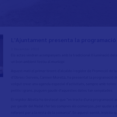
L'Ajuntament presenta la programació
2 December 2020
Els actes vindran acompanyats amb la tradicional il·luminació del
un bon ambient festiu al municipi
Aquest matí el primer tinent d'alcalde i regidor de Promoció de la 
d'Obres i Serveis, Carmen Morellà, ha presentat la programació d
volgut crear una agenda especial d'activitats, sempre amb tote
petits i grans, puguen gaudir d'aquestes dates tan senyalades.
El regidor Albella ha destacat que "es tracta d'una programació am
per gaudir del Nadal i fer les compres als comerços, per ajudar a
referent per a la resta de la comarca". En aquest sentit, insistia