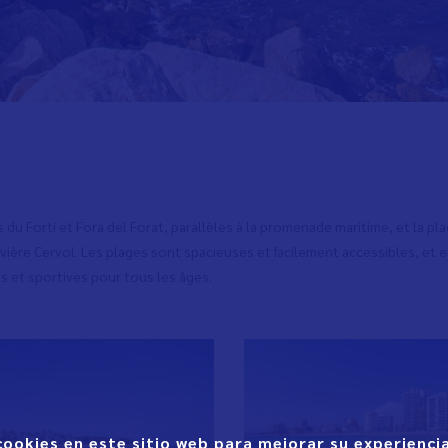
 du Fortí et Fora del Forat, parallèles à la promenade maritime, et la plag
rivière Cervol. Les plages sont spacieuses et facilement accessibles, et e
s et sportives pour tous les âges.
cookies en este sitio web para mejorar su experiencia