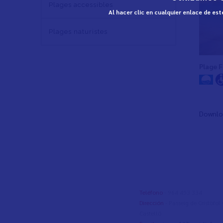
Plages accessibles
Al hacer clic en cualquier enlace de es
Plages naturistes
Plage F
Downlo
Teléfono
- 964 453 334
Dirección
- Passeig de Cristòfo
Castelló