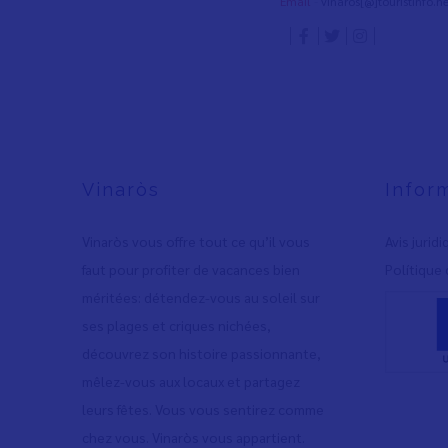
Email
-
vinaros[@]touristinfo.ne
Vinaròs
Infor
Vinaròs vous offre tout ce qu’il vous
Avis jurid
faut pour profiter de vacances bien
Polítique 
méritées: détendez-vous au soleil sur
ses plages et criques nichées,
découvrez son histoire passionnante,
mêlez-vous aux locaux et partagez
leurs fêtes. Vous vous sentirez comme
chez vous. Vinaròs vous appartient.