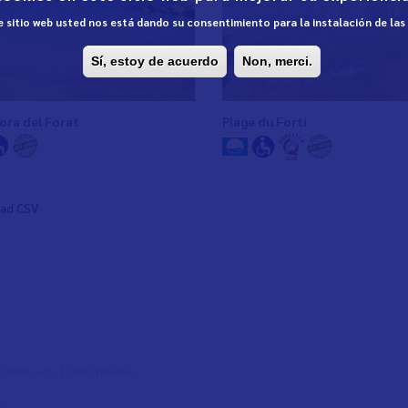
te sitio web usted nos está dando su consentimiento para la instalación de la
Sí, estoy de acuerdo
Non, merci.
ora del Forat
Plage du Fortí
ad CSV
l Colom, s/n, 12500 Vinaròs,