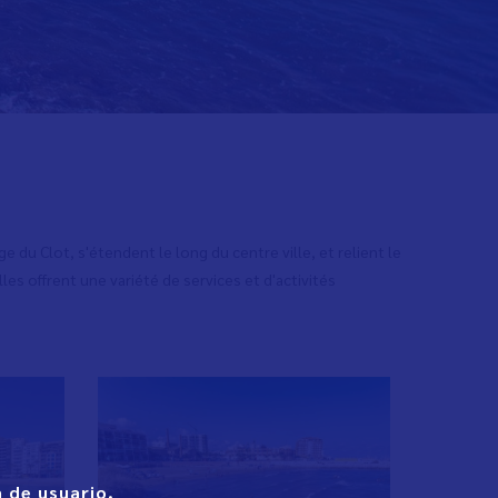
e du Clot, s'étendent le long du centre ville, et relient le
lles offrent une variété de services et d'activités
 de usuario.