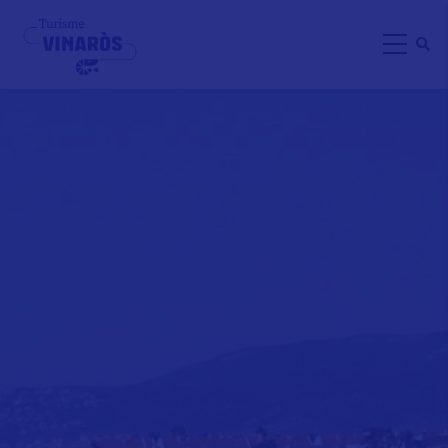
Aller
au
contenu
principal