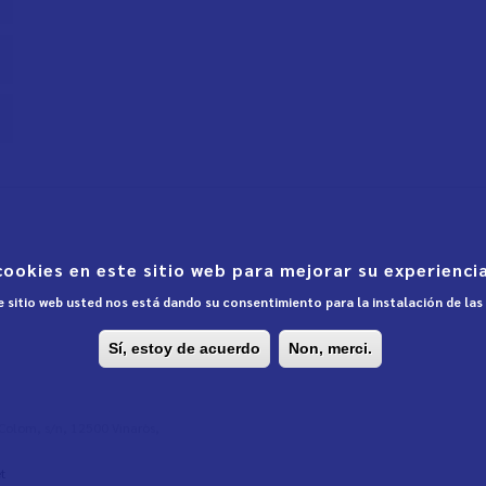
cookies en este sitio web para mejorar su experiencia
te sitio web usted nos está dando su consentimiento para la instalación de la
Sí, estoy de acuerdo
Non, merci.
l Colom, s/n, 12500 Vinaròs,
t