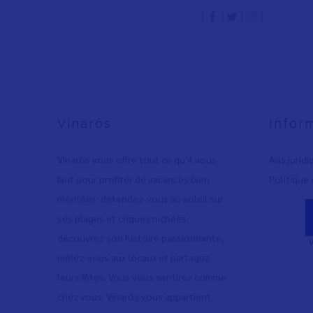
Vinaròs
Infor
Vinaròs vous offre tout ce qu’il vous
Avis jurid
faut pour profiter de vacances bien
Polítique 
méritées: détendez-vous au soleil sur
ses plages et criques nichées,
découvrez son histoire passionnante,
mêlez-vous aux locaux et partagez
leurs fêtes. Vous vous sentirez comme
chez vous. Vinaròs vous appartient.