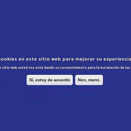
cookies en este sitio web para mejorar su experiencia
te sitio web usted nos está dando su consentimiento para la instalación de la
l Colom, s/n, 12500 Vinaròs,
Sí, estoy de acuerdo
Non, merci.
t
CÓMO LLEGAR >