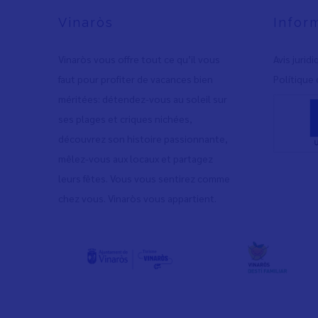
Vinaròs
Infor
Vinaròs vous offre tout ce qu’il vous
Avis jurid
faut pour profiter de vacances bien
Polítique 
méritées: détendez-vous au soleil sur
ses plages et criques nichées,
découvrez son histoire passionnante,
mêlez-vous aux locaux et partagez
leurs fêtes. Vous vous sentirez comme
chez vous. Vinaròs vous appartient.