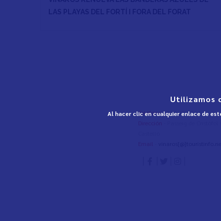
LAS PLAYAS DEL FORTÍ I FORA DEL FORAT
Utilizamos 
Teléfono
- 964 453 334
Al hacer clic en cualquier enlace de es
Dirección
- Passeig de Cristòfo
Castelló
Email
-
vinaros[@]touristinfo.ne