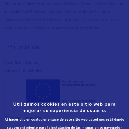
Urlaub zu genießen: entspannen Sie in der Sonne an Stränden und
in den kleinen Buchten, erkunden Sie, verwöhnen Sie Ihren
Gaumen, erleben Sie ihre Feste und fühlen Sie sich wie zu Hause,
denn dies ist Ihr Zuhause. Vinaròs gehört ganz Ihnen.
Information
Rechtliche Warnung
Datenschutzrichtlinie
Utilizamos cookies en este sitio web para
mejorar su experiencia de usuario.
Social media
Al hacer clic en cualquier enlace de este sitio web usted nos está dando
su consentimiento para la instalación de las mismas en su navegador.