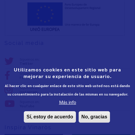
Social media
Síguenos en:
Twitter
Utilizamos cookies en este sitio web para
Síguenos en:
mejorar su experiencia de usuario.
Facebook
Al hacer clic en cualquier enlace de este sitio web usted nos está dando
Síguenos en:
Instagram
su consentimiento para la instalación de las mismas en su navegador.
Más info
Síguenos en:
YouTube
Sí, estoy de acuerdo
No, gracias
Inspira Vinaròs