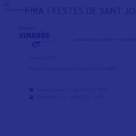
Direkt
FIRA I FESTES DE SANT J
zum
+
32°
C
Inhalt
NAVEGACIÓN
VINARÒS ENTDECKEN
UNTER
PRINCIPAL
La Fira i Festes de Sant Joan i Sant Pere empiezan el pr
junio de 2025.
Accede a la programación haciendo click
AQUÍ
.
Fecha de inicio:
Fr., 20.06.2025 - 18:00
Fecha de fin:
So., 29.06.2025 - 23:59