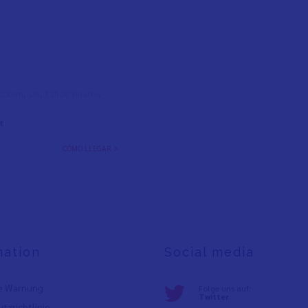
l Colom, s/n, 12500 Vinaròs,
t
CÓMO LLEGAR >
mation
Social media
e Warnung
Folge uns auf:
Twitter
tzrichtlinie