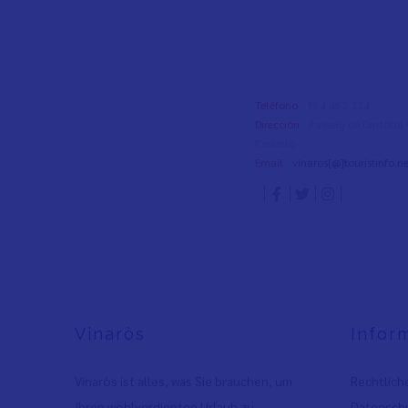
Teléfono
- 964 453 334
Dirección
- Passeig de Cristòfo
Castelló
Email
-
vinaros[@]touristinfo.ne
Vinaròs
Infor
Vinaròs ist alles, was Sie brauchen, um
Rechtlich
Ihren wohlverdienten Urlaub zu
Datenschu