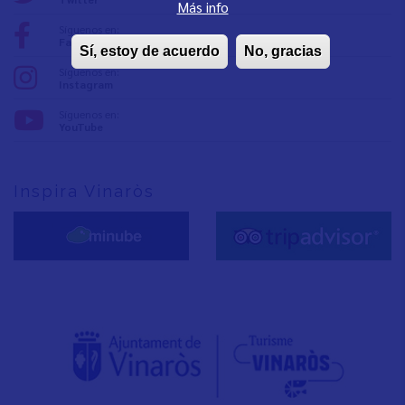
Más info
Síguenos en:
Facebook
Sí, estoy de acuerdo
No, gracias
Síguenos en:
Instagram
Síguenos en:
YouTube
Inspira Vinaròs