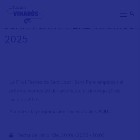
Pasar
FIRA I FESTES DE SANT
al
JOAN I SANT PERE VINARÒS
contenido
principal
2025
La Fira i Festes de Sant Joan i Sant Pere empiezan el
próximo viernes 20 de junio hasta el domingo 29 de
junio de 2025.
Accede a la programación haciendo click
AQUÍ
.
Fecha de inicio:
Vie, 20/06/2025 - 18:00