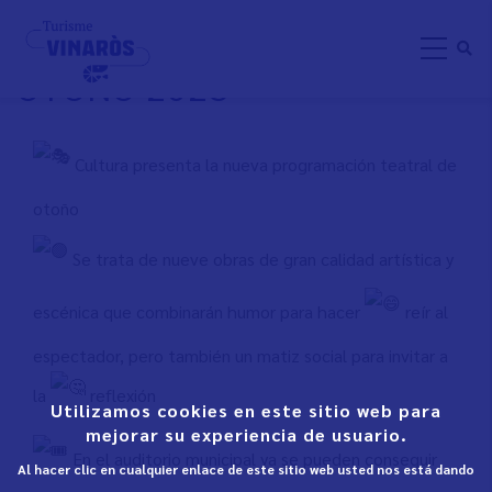
Direkt
PROGRAMACIÓN TEATRAL
zum
OTOÑO 2023
Inhalt
Cultura presenta la nueva programación teatral de
otoño
Se trata de nueve obras de gran calidad artística y
escénica que combinarán humor para hacer
reír al
espectador, pero también un matiz social para invitar a
la
reflexión
Utilizamos cookies en este sitio web para
mejorar su experiencia de usuario.
En el auditorio municipal ya se pueden conseguir
Al hacer clic en cualquier enlace de este sitio web usted nos está dando