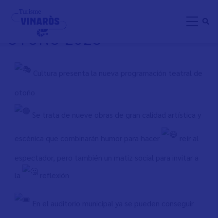
Pasar
PROGRAMACIÓN TEATRAL
al
OTOÑO 2023
contenido
principal
Cultura presenta la nueva programación teatral de
otoño
Se trata de nueve obras de gran calidad artística y
escénica que combinarán humor para hacer
reír al
espectador, pero también un matiz social para invitar a
la
reflexión
En el auditorio municipal ya se pueden conseguir