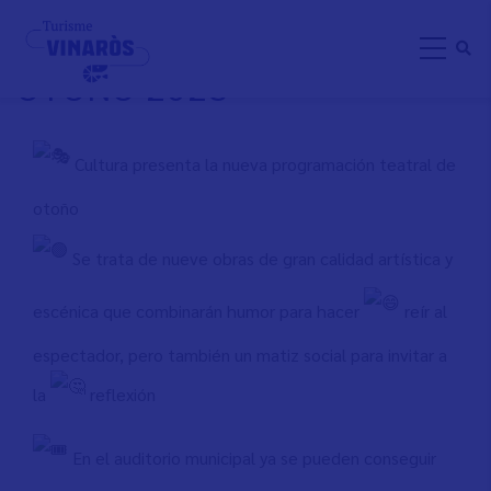
Skip
PROGRAMACIÓN TEATRAL
to
OTOÑO 2023
main
content
Cultura presenta la nueva programación teatral de
otoño
Se trata de nueve obras de gran calidad artística y
escénica que combinarán humor para hacer
reír al
espectador, pero también un matiz social para invitar a
la
reflexión
En el auditorio municipal ya se pueden conseguir