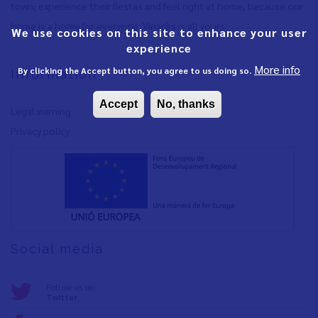
town
,
experience their fiestas and feel right at home, because our
home is a home for everyone. Vinaròs is all yours.
We use cookies on this site to enhance your user
experience
More info
By clicking the Accept button, you agree to us doing so.
Information
Accept
No, thanks
Legal warning
Privacy policy
Social media
Follow us on:
Twitter