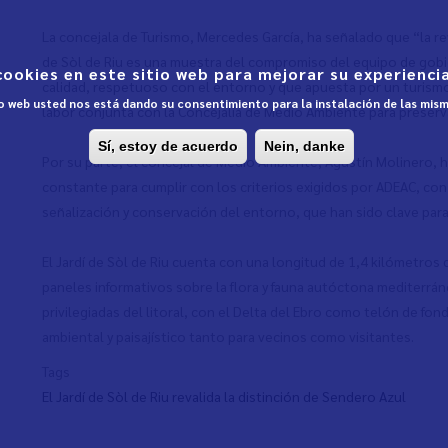
La concejala de Turismo, Mercedes García, ha señalado que “la rev
de Sòl de Riu es una muestra del compromiso del equipo de gob
cookies en este sitio web para mejorar su experiencia
calidad, respetuoso con el entorno y que apuesta por un turismo
tio web usted nos está dando su consentimiento para la instalación de las mis
labor conjunta con la Concejalía de Medio Ambiente para preserv
Sí, estoy de acuerdo
Nein, danke
Por su parte, el concejal de Medio Ambiente, Agustín Molinero,
constante para cumplir con los criterios exigidos por ADEAC, co
señalización y conservación del entorno, que han sido clave para
El Jardí de Sòl de Riu cuenta con una longitud de 1,4 kilómetros
paneles informativos sobre la flora y fauna autóctona mediterráne
privilegiadas del litoral, con el Delta del Ebro como telón de fo
ambiental y paisajístico tanto para vecinos como visitantes.
Tags
El Jardí de Sòl de Riu revalida la distinción de Sendero Azul