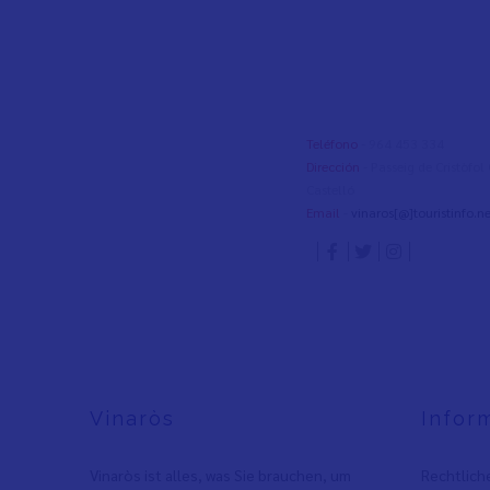
Teléfono
- 964 453 334
Dirección
- Passeig de Cristòfo
Castelló
Email
-
vinaros[@]touristinfo.ne
Vinaròs
Infor
Vinaròs ist alles, was Sie brauchen, um
Rechtlich