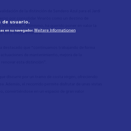
alidación de la distinción de Sendero Azul para el Jardí
ierno por consolidar Vinaròs como un destino de
 de usuario.
 sostenible”. Asimismo, ha querido poner en valor la
Weitere Informationen
mas en su navegador.
ar este enclave natural.
 ha destacado que “continuamos trabajando de forma
n actuaciones de mantenimiento, mejora de la
 renovar esta distinción”.
 que discurre por un tramo de costa virgen, ofreciendo
a. Además, el recorrido permite disfrutar de unas vistas
ndo, convirtiéndose en un espacio de gran valor