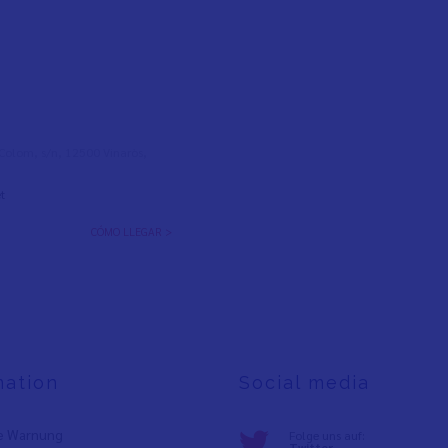
l Colom, s/n, 12500 Vinaròs,
t
CÓMO LLEGAR >
mation
Social media
e Warnung
Folge uns auf:
Twitter