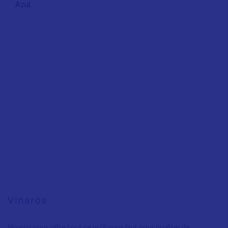
Azul
Vinaròs
Vinaròs vous offre tout ce qu’il vous faut pour profiter de