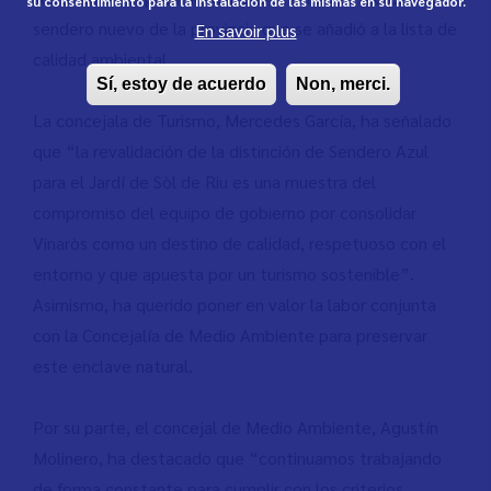
su consentimiento para la instalación de las mismas en su navegador.
sendero nuevo de la provincia que se añadió a la lista de
En savoir plus
calidad ambiental.
Sí, estoy de acuerdo
Non, merci.
La concejala de Turismo, Mercedes García, ha señalado
que “la revalidación de la distinción de Sendero Azul
para el Jardí de Sòl de Riu es una muestra del
compromiso del equipo de gobierno por consolidar
Vinaròs como un destino de calidad, respetuoso con el
entorno y que apuesta por un turismo sostenible”.
Asimismo, ha querido poner en valor la labor conjunta
con la Concejalía de Medio Ambiente para preservar
este enclave natural.
Por su parte, el concejal de Medio Ambiente, Agustín
Molinero, ha destacado que “continuamos trabajando
de forma constante para cumplir con los criterios