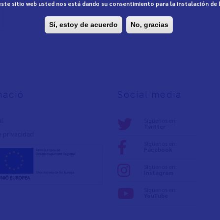
 este sitio web usted nos está dando su consentimiento para la instalación de
Sí, estoy de acuerdo
No, gracias
mació
Social media
al
Síguenos en:
Twitter
e privacidad
Síguenos en:
Facebook
Síguenos en:
Instagram
Síguenos en:
YouTube