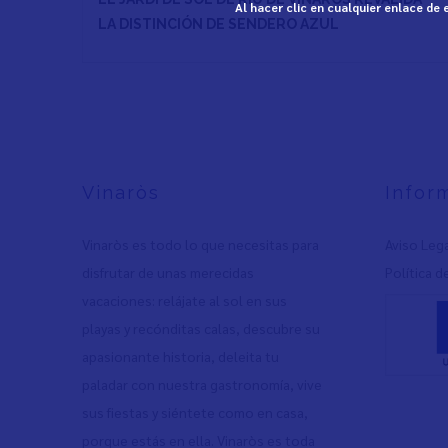
Al hacer clic en cualquier enlace de
LA DISTINCIÓN DE SENDERO AZUL
Vinaròs
Infor
Vinaròs es todo lo que necesitas para
Aviso Leg
disfrutar de unas merecidas
Política d
vacaciones: relájate al sol en sus
playas y recónditas calas, descubre su
apasionante historia, deleita tu
paladar con nuestra gastronomía, vive
sus fiestas y siéntete como en casa,
porque estás en ella. Vinaròs es toda