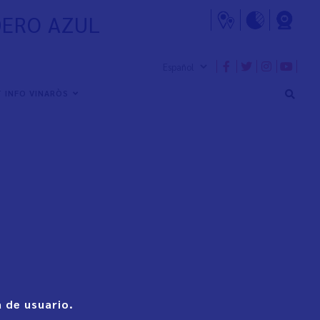
NDERO AZUL
 INFO VINARÒS
 de usuario.