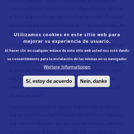
nuevo vestuario, lavabo y ducha adaptada para facilitar
al baño a las personas con movilidad reducida. El nuevo
servicio estará disponible hasta el 30 de septiembre, de
10h a 19h.
Utilizamos cookies en este sitio web para
mejorar su experiencia de usuario.
La concejala del área, Mercedes García, ha indicado que
Al hacer clic en cualquier enlace de este sitio web usted nos está dando
“las políticas en favor de la inclusión cuando son
su consentimiento para la instalación de las mismas en su navegador.
eficaces se traducen en hechos concretos, y por eso en
Weitere Informationen
la playa de Vinaròs esta temporada contaremos con un
nuevo vestuario lavabo y ducha adaptados”. Según
Sí, estoy de acuerdo
Nein, danke
añadía “un Vinaròs para todos es, necesariamente, un
Vinaròs inclusivo".
Con esta instalación se mejora todavía más el servicio
que se ofrece para las personas con movilidad reducida,
que también disponen de una zona de sombra, además
de la asistencia al baño adaptado que permanecerá