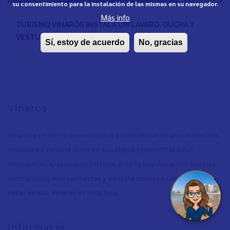
su consentimiento para la instalación de las mismas en su navegador.
Más info
TURISMO VINARÒS INSTALA UN LAVABO, DUCHA Y
VESTUARIO ADAPTADO EN LA PLAYA 2026
Sí, estoy de acuerdo
No, gracias
Vinaròs
Vinaròs es todo lo que necesitas para disfrutar de unas merecidas
vacaciones: relájate al sol en sus playas y recónditas calas,
descubre su apasionante historia, deleita tu paladar con nuestra
gastronomía, vive sus fiestas y siéntete como en casa, porque
estás en ella. Vinaròs es toda tuya.
Informació