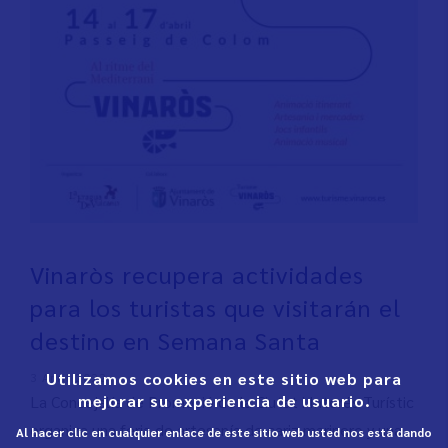
Vinaròs recupera actividades
para los turistas que visitarán el
destino en Semana Santa
Utilizamos cookies en este sitio web para
3 April 2022
mejorar su experiencia de usuario.
La Concejalía de Promoció de la Ciutat i Interés Turístic
organiza una feria de artesanía de cariz marinero y una
Al hacer clic en cualquier enlace de este sitio web usted nos está dando