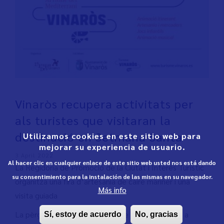
Vinaròs recupera activitats per
als turistes que visitaran la
destinació en Setmana Santa
Utilizamos cookies en este sitio web para
mejorar su experiencia de usuario.
3 April 2022
Al hacer clic en cualquier enlace de este sitio web usted nos está dando
La Regidoria de Promoció de la Ciutat i Interés Turístic
su consentimiento para la instalación de las mismas en su navegador.
organitza una fira d’artesania de caire mariner i una
Más info
visita guiada
La pèrgola del Passeig Colom de Vinaròs tornarà a
Sí, estoy de acuerdo
No, gracias