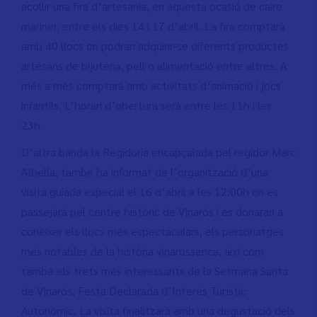
acollir una fira d’artesania, en aquesta ocasió de caire
mariner, entre els dies 14 i 17 d’abril. La fira comptarà
amb 40 llocs on podran adquirir-se diferents productes
artesans de bijuteria, pell o alimentació entre altres. A
més a més comptarà amb activitats d’animació i jocs
infantils. L’horari d’obertura serà entre les 11h i les
23h.
D’altra banda la Regidoria encapçalada pel regidor Marc
Albella, també ha informat de l’organització d’una
visita guiada especial el 16 d’abril a les 12:00h on es
passejarà pel centre històric de Vinaròs i es donaran a
conèixer els llocs més espectaculars, els personatges
més notables de la història vinarossenca, així com
també els trets més interessants de la Setmana Santa
de Vinaròs, Festa Declarada d’Interés Turístic
Autonòmic. La visita finalitzarà amb una degustació dels