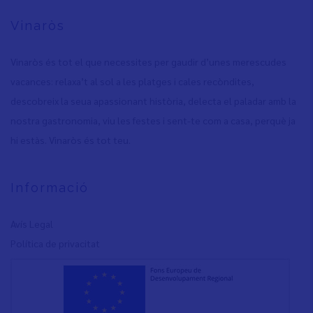
Vinaròs
Vinaròs és tot el que necessites per gaudir d’unes merescudes
vacances: relaxa’t al sol a les platges i cales recòndites,
descobreix la seua apassionant història, delecta el paladar amb la
nostra gastronomia, viu les festes i sent-te com a casa, perquè ja
hi estàs. Vinaròs és tot teu.
Informació
Avís Legal
Política de privacita
t