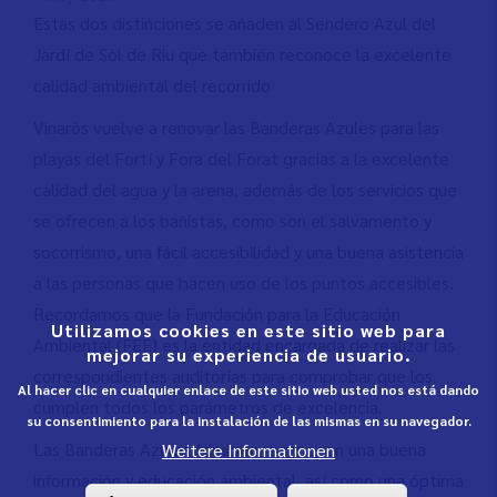
Estas dos distinciones se añaden al Sendero Azul del
Jardí de Sòl de Riu que también reconoce la excelente
calidad ambiental del recorrido
Vinaròs vuelve a renovar las Banderas Azules para las
playas del Fortí y Fora del Forat gracias a la excelente
calidad del agua y la arena, además de los servicios que
se ofrecen a los bañistas, como son el salvamento y
socorrismo, una fácil accesibilidad y una buena asistencia
a las personas que hacen uso de los puntos accesibles.
Recordamos que la Fundación para la Educación
Utilizamos cookies en este sitio web para
Ambiental (FEE) es la entidad encargada de realizar las
mejorar su experiencia de usuario.
correspondientes auditorías para comprobar que los
Al hacer clic en cualquier enlace de este sitio web usted nos está dando
cumplen todos los parámetros de excelencia.
su consentimiento para la instalación de las mismas en su navegador.
Las Banderas Azules también reconocen una buena
Weitere Informationen
información y educación ambiental, así como una óptima