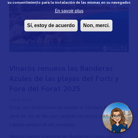
su consentimiento para la instalación de las mismas en su navegador.
En savoir plus
Sí, estoy de acuerdo
Non, merci.
Vinaròs renueva las Banderas
Azules de las playas del Fortí y
Fora del Forat 2025
9 May 2025
Estas dos distinciones se añaden al Sendero Azul del
Jardí de Sòl de Riu que también reconoce la excelente
calidad ambiental del recorrido
Vinaròs vuelve a renovar las Banderas Azules para las