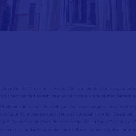
, das im Jahr 2017 restauriert wurde. Während der Restaurierungsarbei
heinlich handelt es sich um eine der ältesten heraldischen Darstell
r Straße aus über eine sehr steile, an der Fassade angebrachten Steint
n, Bücher und Dokumente des Stadtrates aufbewahrt wurden. Dieser Rau
enutzt. Die noch an der Fassade erhaltene Nische ist Santo Domingo d
les Fenster und das Wappen der Familie Alós mit einem Flügel im Inneren