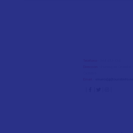
Teléfono
- 964 453 334
Dirección
- Passeig de Cristòfo
Castelló
Email
-
vinaros[@]touristinfo.ne