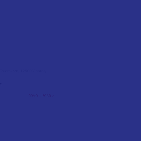
l Colom, s/n, 12500 Vinaròs,
t
CÓMO LLEGAR >